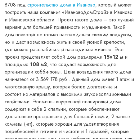
8708 под
строительство дома в Иваново
, который может
построить наша компания «ИвановоДомСтрой» в Иваново
и Ивановской области. Проект такого дома — это лучший
вариант для большей приватности и уединения. Такой
дом позволит не только наслаждаться свежим воздухом,
но и даст возможность жить в своей уютной крепости,
где можно расслабиться и насладиться жизнью. Этот
проект представляет собой дом размерами
15×12 м
и
площадью
108 м2
, что создаст возможность для
организации хобби-зоны. Цена возведения такого дома
начинатеся от 3 569 178 руб.. Данный дом имеет 1 этаж и
многоскатную крышу, которая более долговечна и
состоит из материалов с высокими звукоизоляционными
свойствами. Элементы внутренней планировки дома
содержат в себе 2 спальни, которые обеспечивают
достаточное пространство для большой семьи, 2 ванных
комнаты (-ат), которые хороши для удовлетворения
потребностей в гигиене и чистоте и 1 гаражей, которые
позволяют владельцам дома избежать поиска места для