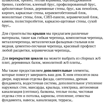
шлакоблок, бревно, теплая керамика, оцилиндрованное
бревно, газобетон, клееный брус, профилированный брус,
арболитовые блоки, деревянные стены, брус, как пеноблок,
кирпич, каркасные стены, керамзитобетонный блок,
монолитные стены, блок, СИП-панели, керамический блок,
камень, полистиролбетон, каркасно-щитовые стены, сухой
брус,.
Для строительства
крыши
мы предлагаем различные
материалы, такие как гибкая черепица, композитная черепица,
металлочерепица, металлическая фальцевая стальная или
медная, цементно-песчаная черепица, красивый профлист
любой расцветки, керамическая черепица,.
Для
перекрытия цоколя
вы можете выбрать из сборных ж/б
плит, деревянных балок, монолитной ж/б плиты,.
Мы также предоставляем
дополнительные
элементы,
которые помогут завершить ваш дом. К ним относятся окна
двери, наружная отделка фасада, сантехника, дренаж
фундамента, водосточная система, дополнительное утепление
наружных стен, мансарды, крыльца, электрика, автономная
канализация (септики), балконы, теплые полы, чистовая
отделка стен и потолка, карнизы, отопление, отмостка
фундамента, навесы, канализация, террасы,.