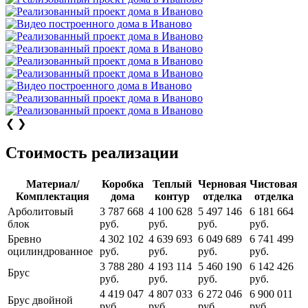
❮
❯
Стоимость реализации
Материал/
Коробка
Теплый
Черновая
Чистовая
Комплектация
дома
контур
отделка
отделка
Арболитовый
3 787 668
4 100 628
5 497 146
6 181 664
блок
руб.
руб.
руб.
руб.
Бревно
4 302 102
4 639 693
6 049 689
6 741 499
оцилиндрованное
руб.
руб.
руб.
руб.
3 788 280
4 193 114
5 460 190
6 142 426
Брус
руб.
руб.
руб.
руб.
4 419 047
4 807 033
6 272 046
6 900 011
Брус двойной
руб.
руб.
руб.
руб.