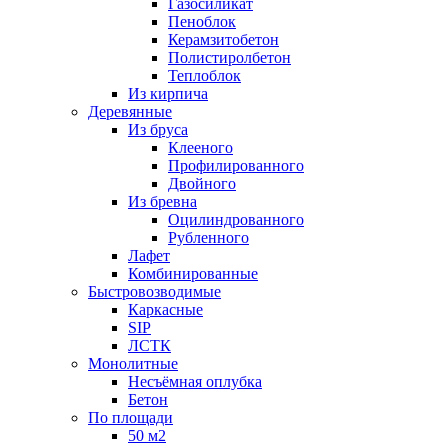
Газосиликат
Пеноблок
Керамзитобетон
Полистиролбетон
Теплоблок
Из кирпича
Деревянные
Из бруса
Клееного
Профилированного
Двойного
Из бревна
Оцилиндрованного
Рубленного
Лафет
Комбинированные
Быстровозводимые
Каркасные
SIP
ЛСТК
Монолитные
Несъёмная оплубка
Бетон
По площади
50 м2