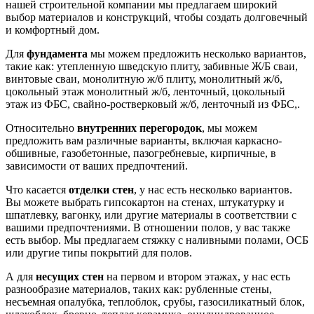
нашей строительной компании мы предлагаем широкий
выбор материалов и конструкций, чтобы создать долговечный
и комфортный дом.
Для
фундамента
мы можем предложить несколько вариантов,
такие как: утепленную шведскую плиту, забивные Ж/Б сваи,
винтовые сваи, монолитную ж/б плиту, монолитный ж/б,
цокольный этаж монолитный ж/б, ленточный, цокольный
этаж из ФБС, свайно-ростверковый ж/б, ленточный из ФБС,.
Относительно
внутренних перегородок
, мы можем
предложить вам различные варианты, включая каркасно-
обшивные, газобетонные, пазогребневые, кирпичные, в
зависимости от ваших предпочтений.
Что касается
отделки стен
, у нас есть несколько вариантов.
Вы можете выбрать гипсокартон на стенах, штукатурку и
шпатлевку, вагонку, или другие материалы в соответствии с
вашими предпочтениями. В отношении полов, у вас также
есть выбор. Мы предлагаем стяжку с наливными полами, ОСБ
или другие типы покрытий для полов.
А для
несущих стен
на первом и втором этажах, у нас есть
разнообразие материалов, таких как: рубленные стены,
несъемная опалубка, теплоблок, срубы, газосиликатный блок,