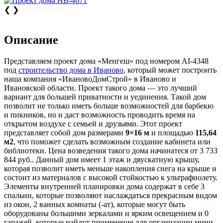
❮
❯
Описание
Представляем проект дома «Менгеш» под номером AI-4348
под
строительство дома в Иваново
, который может построить
наша компания «ИвановоДомСтрой» в Иваново и
Ивановской области. Проект такого дома — это лучший
вариант для большей приватности и уединения. Такой дом
позволит не только иметь больше возможностей для барбекю
и пикников, но и даст возможность проводить время на
открытом воздухе с семьей и друзьями. Этот проект
представляет собой дом размерами
9×16 м
и площадью
115,64
м2
, что поможет сделать возможным создание кабинета или
библиотеки. Цена возведения такого дома начинатеся от 3 733
844 руб.. Данный дом имеет 1 этаж и двускатную крышу,
которая позволит иметь меньше накопления снега на крыше и
состоит из материалов с высокой стойкостью к ультрафиолету.
Элементы внутренней планировки дома содержат в себе 3
спальни, которые позволяют наслаждаться прекрасным видом
из окон, 2 ванных комнаты (-ат), которые могут быть
оборудованы большими зеркалами и ярким освещением и 0
гаражей, которые найдут применение для организации мини-