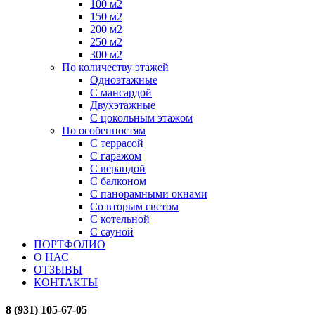
100 м2
150 м2
200 м2
250 м2
300 м2
По количеству этажей
Одноэтажные
С мансардой
Двухэтажные
С цокольным этажом
По особенностям
С террасой
С гаражом
С верандой
С балконом
С панорамными окнами
Со вторым светом
С котельной
С сауной
ПОРТФОЛИО
О НАС
ОТЗЫВЫ
КОНТАКТЫ
8 (931) 105-67-05