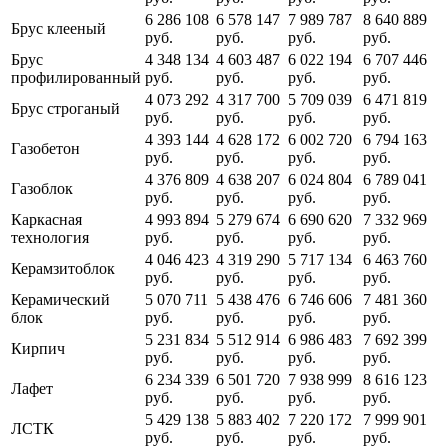
6 286 108
6 578 147
7 989 787
8 640 889
Брус клееный
руб.
руб.
руб.
руб.
Брус
4 348 134
4 603 487
6 022 194
6 707 446
профилированный
руб.
руб.
руб.
руб.
4 073 292
4 317 700
5 709 039
6 471 819
Брус строганый
руб.
руб.
руб.
руб.
4 393 144
4 628 172
6 002 720
6 794 163
Газобетон
руб.
руб.
руб.
руб.
4 376 809
4 638 207
6 024 804
6 789 041
Газоблок
руб.
руб.
руб.
руб.
Каркасная
4 993 894
5 279 674
6 690 620
7 332 969
технология
руб.
руб.
руб.
руб.
4 046 423
4 319 290
5 717 134
6 463 760
Керамзитоблок
руб.
руб.
руб.
руб.
Керамический
5 070 711
5 438 476
6 746 606
7 481 360
блок
руб.
руб.
руб.
руб.
5 231 834
5 512 914
6 986 483
7 692 399
Кирпич
руб.
руб.
руб.
руб.
6 234 339
6 501 720
7 938 999
8 616 123
Лафет
руб.
руб.
руб.
руб.
5 429 138
5 883 402
7 220 172
7 999 901
ЛСТК
руб.
руб.
руб.
руб.