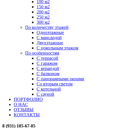
100 м2
150 м2
200 м2
250 м2
300 м2
По количеству этажей
Одноэтажные
С мансардой
Двухэтажные
С цокольным этажом
По особенностям
С террасой
С гаражом
С верандой
С балконом
С панорамными окнами
Со вторым светом
С котельной
С сауной
ПОРТФОЛИО
О НАС
ОТЗЫВЫ
КОНТАКТЫ
8 (931) 105-67-05