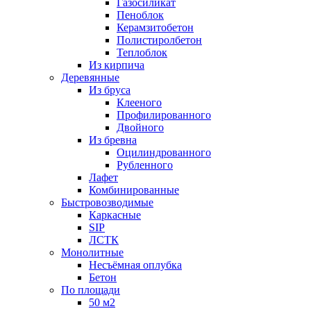
Газосиликат
Пеноблок
Керамзитобетон
Полистиролбетон
Теплоблок
Из кирпича
Деревянные
Из бруса
Клееного
Профилированного
Двойного
Из бревна
Оцилиндрованного
Рубленного
Лафет
Комбинированные
Быстровозводимые
Каркасные
SIP
ЛСТК
Монолитные
Несъёмная оплубка
Бетон
По площади
50 м2