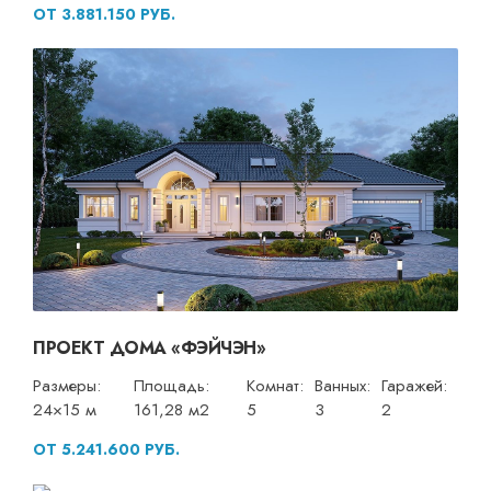
ОТ 3.881.150 РУБ.
ПРОЕКТ ДОМА «ФЭЙЧЭН»
Размеры:
Площадь:
Комнат:
Ванных:
Гаражей:
24×15 м
161,28 м2
5
3
2
ОТ 5.241.600 РУБ.