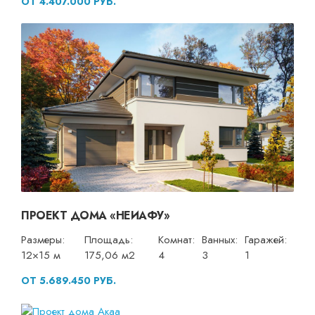
ОТ 4.407.000 РУБ.
ПРОЕКТ ДОМА «НЕИАФУ»
Размеры:
Площадь:
Комнат:
Ванных:
Гаражей:
12×15 м
175,06 м2
4
3
1
ОТ 5.689.450 РУБ.