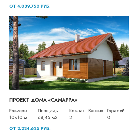
ОТ 4.039.750 РУБ.
ПРОЕКТ ДОМА «САМАРРА»
Размеры:
Площадь:
Комнат:
Ванных:
Гаражей:
10×10 м
68,45 м2
2
1
0
ОТ 2.224.625 РУБ.