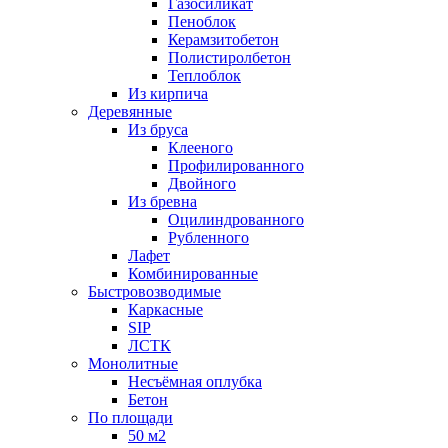
Газосиликат
Пеноблок
Керамзитобетон
Полистиролбетон
Теплоблок
Из кирпича
Деревянные
Из бруса
Клееного
Профилированного
Двойного
Из бревна
Оцилиндрованного
Рубленного
Лафет
Комбинированные
Быстровозводимые
Каркасные
SIP
ЛСТК
Монолитные
Несъёмная оплубка
Бетон
По площади
50 м2