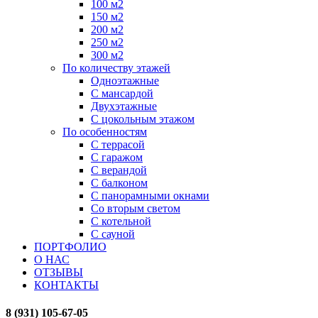
100 м2
150 м2
200 м2
250 м2
300 м2
По количеству этажей
Одноэтажные
С мансардой
Двухэтажные
С цокольным этажом
По особенностям
С террасой
С гаражом
С верандой
С балконом
С панорамными окнами
Со вторым светом
С котельной
С сауной
ПОРТФОЛИО
О НАС
ОТЗЫВЫ
КОНТАКТЫ
8 (931) 105-67-05