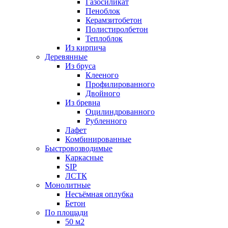
Газосиликат
Пеноблок
Керамзитобетон
Полистиролбетон
Теплоблок
Из кирпича
Деревянные
Из бруса
Клееного
Профилированного
Двойного
Из бревна
Оцилиндрованного
Рубленного
Лафет
Комбинированные
Быстровозводимые
Каркасные
SIP
ЛСТК
Монолитные
Несъёмная оплубка
Бетон
По площади
50 м2