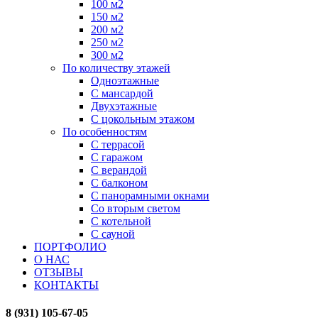
100 м2
150 м2
200 м2
250 м2
300 м2
По количеству этажей
Одноэтажные
С мансардой
Двухэтажные
С цокольным этажом
По особенностям
С террасой
С гаражом
С верандой
С балконом
С панорамными окнами
Со вторым светом
С котельной
С сауной
ПОРТФОЛИО
О НАС
ОТЗЫВЫ
КОНТАКТЫ
8 (931) 105-67-05