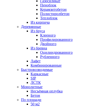
Газосиликат
Пеноблок
Керамзитобетон
Полистиролбетон
Теплоблок
Из кирпича
Деревянные
Из бруса
Клееного
Профилированного
Двойного
Из бревна
Оцилиндрованного
Рубленного
Лафет
Комбинированные
Быстровозводимые
Каркасные
SIP
ЛСТК
Монолитные
Несъёмная оплубка
Бетон
По площади
50 м2