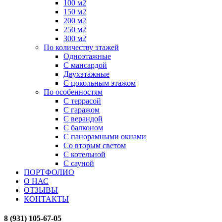
100 м2
150 м2
200 м2
250 м2
300 м2
По количеству этажей
Одноэтажные
С мансардой
Двухэтажные
С цокольным этажом
По особенностям
С террасой
С гаражом
С верандой
С балконом
С панорамными окнами
Со вторым светом
С котельной
С сауной
ПОРТФОЛИО
О НАС
ОТЗЫВЫ
КОНТАКТЫ
8 (931) 105-67-05