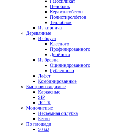
Газосиликат
Пеноблок
Керамзитобетон
Полистиролбетон
Теплоблок
Из кирпича
Деревянные
Из бруса
Клееного
Профилированного
Двойного
Из бревна
Оцилиндрованного
Рубленного
Лафет
Комбинированные
Быстровозводимые
Каркасные
SIP
ЛСТК
Монолитные
Несъёмная оплубка
Бетон
По площади
50 м2