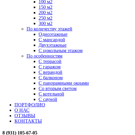
100 м2
150 м2
200 м2
250 м2
300 м2
По количеству этажей
Одноэтажные
С мансардой
Двухэтажные
С цокольным этажом
По особенностям
С террасой
С гаражом
С верандой
С балконом
С панорамными окнами
Со вторым светом
С котельной
С сауной
ПОРТФОЛИО
О НАС
ОТЗЫВЫ
КОНТАКТЫ
8 (931) 105-67-05